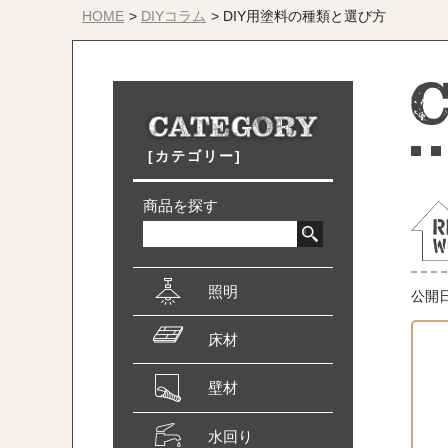
HOME
DIYコラム
DIY用塗料の種類と選び方
[カテゴリー]
商品を探す
照明
公開
床材
壁材
水回り