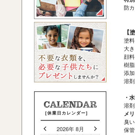
防カ
【
塗料
大き
顔料
樹脂
添加
溶剤
・水
溶剤
[休業日カレンダー]
メリ
臭い
2026年 8月
保管