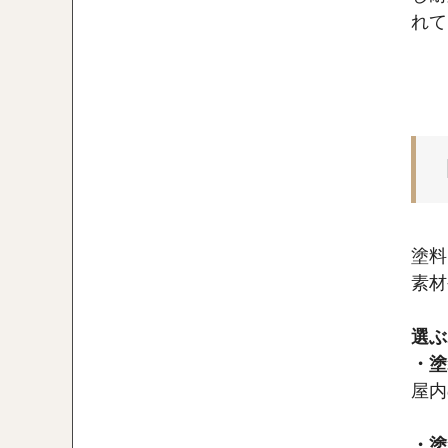
れて
塗料
素材
選ぶ
・塗
屋内
・塗