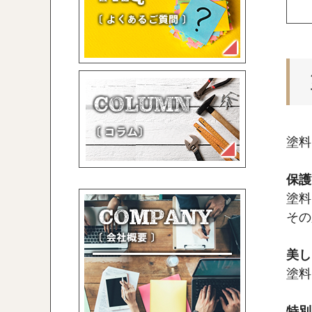
塗料
保護
塗料
その
美し
塗料
特別