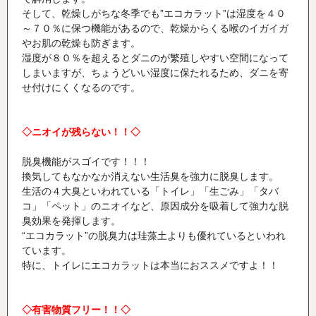
そして、乾燥しがちな冬季でも”エコカラット”は湿度を４０
～７０％に保つ機能があるので、乾燥からくる喉のイガイガ
やお肌の乾燥も防ぎます。
湿度が８０％を超えるとダニのが繁殖しやすい空間になって
しまいますが、ちょうどいい湿度に保たれるため、ダニを寄
せ付けにくくなるのです。
◇ニオイが残らない！！◇
脱臭機能がスゴイです！！！
換気してもなかなか消えない生活臭を強力に脱臭します。
生活の４大臭といわれている「トイレ」「生ごみ」「タバ
コ」「ペット」のニオイなど、原因成分を吸着して強力な脱
臭効果を発揮します。
“エコカラット”の脱臭力は珪藻土よりも優れているといわれ
ています。
特に、トイレにエコカラットは本当におススメですよ！！
◇有害物質フリー！！◇