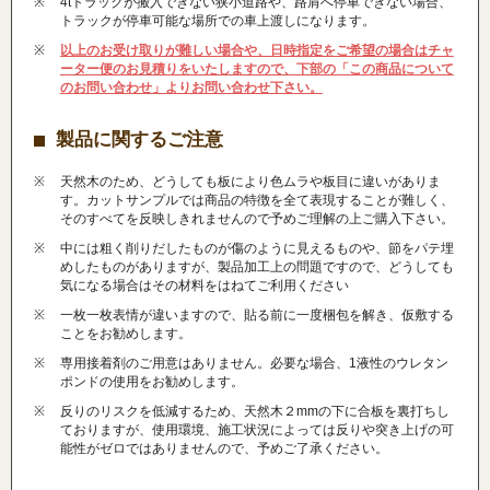
4tトラックが搬入できない狭小道路や、路肩へ停車できない場合、
トラックが停車可能な場所での車上渡しになります。
以上のお受け取りが難しい場合や、日時指定をご希望の場合はチャ
ーター便のお見積りをいたしますので、下部の「この商品について
のお問い合わせ」よりお問い合わせ下さい。
製品に関するご注意
天然木のため、どうしても板により色ムラや板目に違いがありま
す。カットサンプルでは商品の特徴を全て表現することが難しく、
そのすべてを反映しきれませんので予めご理解の上ご購入下さい。
中には粗く削りだしたものが傷のように見えるものや、節をパテ埋
めしたものがありますが、製品加工上の問題ですので、どうしても
気になる場合はその材料をはねてご利用ください
一枚一枚表情が違いますので、貼る前に一度梱包を解き、仮敷する
ことをお勧めします。
専用接着剤のご用意はありません。必要な場合、1液性のウレタン
ポンドの使用をお勧めします。
反りのリスクを低減するため、天然木２mmの下に合板を裏打ちし
ておりますが、使用環境、施工状況によっては反りや突き上げの可
能性がゼロではありませんので、予めご了承ください。