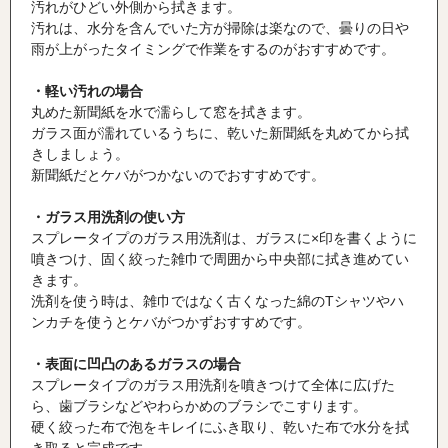
汚れがひどい外側から拭きます。
汚れは、水分を含んでいた方が掃除は楽なので、曇りの日や
雨が上がったタイミングで作業をするのがおすすめです。
・軽い汚れの場合
丸めた新聞紙を水で濡らして窓を拭きます。
ガラス面が濡れているうちに、乾いた新聞紙を丸めてから拭
きしましょう。
新聞紙だとケバがつかないのでおすすめです。
・ガラス用洗剤の使い方
スプレータイプのガラス用洗剤は、ガラスに×印を書くように
噴きつけ、固く絞った雑巾で周囲から中央部に拭き進めてい
きます。
洗剤を使う時は、雑巾ではなく古くなった綿の
T
シャツやハ
ンカチを使うとケバがつかずおすすめです。
・表面に凹凸のあるガラスの場合
スプレータイプのガラス用洗剤を噴きつけて全体に広げた
ら、歯ブラシなどやわらかめのブラシでこすります。
硬く絞った布で泡をキレイにふき取り、乾いた布で水分を拭