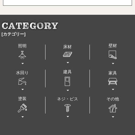
[カテゴリー]
壁材
照明
床材
建具
水回り
家具
塗装
その他
ネジ・ビス