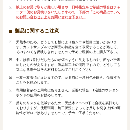
以上のお受け取りが難しい場合や、日時指定をご希望の場合はチャ
ーター便のお見積りをいたしますので、下部の「この商品について
のお問い合わせ」よりお問い合わせ下さい。
製品に関するご注意
天然木のため、どうしても板により色ムラや板目に違いがありま
す。カットサンプルでは商品の特徴を全て表現することが難しく、
そのすべてを反映しきれませんので予めご理解の上ご購入下さい。
中には粗く削りだしたものが傷のように見えるものや、節をパテ埋
めしたものがありますが、製品加工上の問題ですので、どうしても
気になる場合はその材料をはねてご利用ください
一枚一枚表情が違いますので、貼る前に一度梱包を解き、仮敷する
ことをお勧めします。
専用接着剤のご用意はありません。必要な場合、1液性のウレタン
ポンドの使用をお勧めします。
反りのリスクを低減するため、天然木２mmの下に合板を裏打ちし
ておりますが、使用環境、施工状況によっては反りや突き上げの可
能性がゼロではありませんので、予めご了承ください。